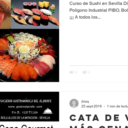
10:00h a 
Curso de Sushi en Sevilla Dirección :: A
Polígono Industrial PIBO. Boll
¡¡¡ A todos los...
jlrisq
25 sept 2019
1 min de lect
Cata de 