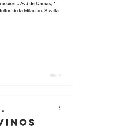
13:00h .
vd de Camas, 1
ullos de la Mitación. Sevilla
ura
Vinos