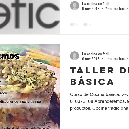
La cocina es facil
9 nov 2018
2 min de lectur
Taller d
Cena pa
singles.
Noviembr
La cocina es facil
Sábado 24 noviembre a las 19:00H Hemos preparado
6 nov 2018
1 min de lectur
junto a meetic este evento p
19:00h
Taller d
a realizar sushi, cenas y...
Básica
Curso de Cocina básica. www.
610373108 Aprenderemos, técnicas, utensilios ,
productos, Cocina tradicional 